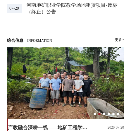
河南地矿职业学院教学场地租赁项目-废标
07-29
（终止）公告
更多>
综合信息
INFORMATION
产教融合深耕一线——地矿工程学院顺利承接嵩县某...
07-22
2026-07-20