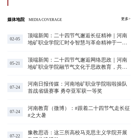
更多>
媒体地院
MEDIA COVERAGE
顶端新闻：二十四节气邂逅长征精神｜河南
02-05
地矿职业学院汇时令智慧与革命精神于一
体，共筑青春逐梦新征程
顶端新闻：二十四节气邂逅网络思政｜河南
05-21
地矿职业学院融节气文化于思政教育，共绘
青春筑梦新篇章
河南日报传媒：河南地矿职业学院啦啦操队
07-24
首战省级赛事 勇夺亚军获一等奖
河南教育（微博）：#跟着二十四节气走长征
07-24
#之大暑
豫教思语：这三所高校马克思主义学院开展
07-22