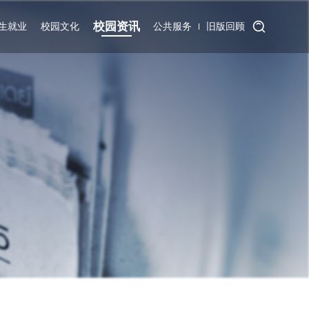
校园资讯
生就业
校园文化
公共服务
旧版回顾
招生信息
学工活动
学院要闻
院校端数据采
就业信息
教工活动
综合信息
云端数据采集
集
继续教育
地院映象
媒体地院
校历查询
产教融合
校园风景
通知公告
校园服务
对外交流
网络服务
文献服务
智慧地院
教务系统
项目协同
学工系统