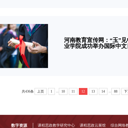
河南教育宣传网：“玉”
业学院成功举办国际中文
...
...
共436条
上页
1
10
11
12
13
14
88
下
数字资源
课程思政教学研究中心
课程思政云展馆
综合网络