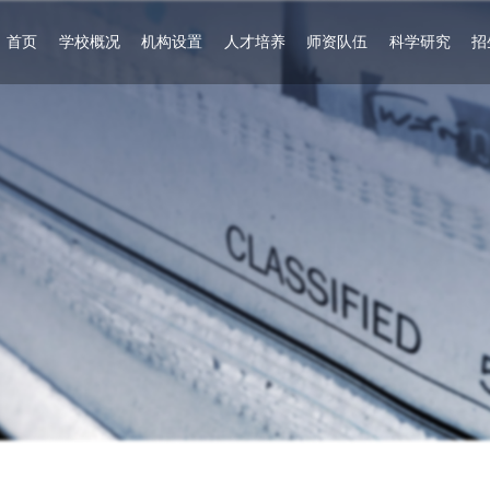
首页
学校概况
机构设置
人才培养
师资队伍
科学研究
招
学校简介
党群机构
专科教育
师资力量
科研管理
现任领导
行政处室
继续教育
人才招聘
学术动态
组织机构
二级学院（教
客座教授
院士进校园
办学理念
教辅部门
学部）
杰出校友回母
文化标识
校
学校章程
信息公开
学校大事记