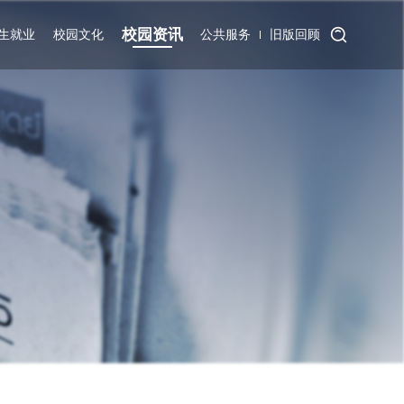
校园资讯
生就业
校园文化
公共服务
旧版回顾
招生信息
学工活动
学院要闻
院校端数据采
就业信息
教工活动
综合信息
云端数据采集
集
继续教育
地院映象
媒体地院
校历查询
产教融合
校园风景
通知公告
校园服务
对外交流
网络服务
文献服务
智慧地院
教务系统
项目协同
学工系统