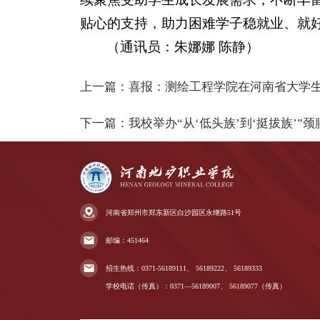
贴心的支持，助力困难学子稳就业、就
（通讯员：朱娜娜 陈静）
上一篇：
喜报：测绘工程学院在河南省大学
下一篇：
我校举办“从‘低头族’到‘挺拔族’”
河南省郑州市郑东新区白沙园区永继路51号
邮编：451464
招生热线：
0371-56189111、
56189222、
56189333
学校电话（传真）：
0371—56189007、
56189077（传真）