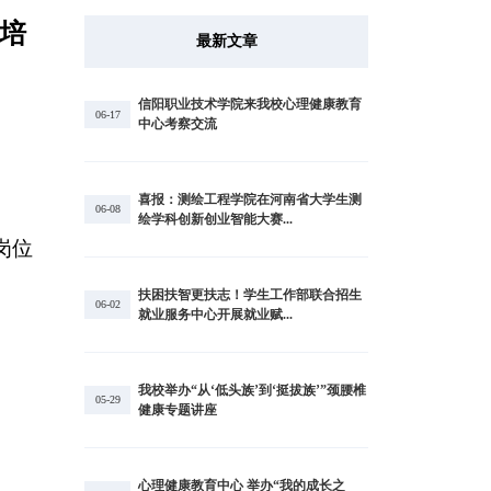
培
最新文章
信阳职业技术学院来我校心理健康教育
06-17
中心考察交流
喜报：测绘工程学院在河南省大学生测
06-08
绘学科创新创业智能大赛...
岗位
扶困扶智更扶志！学生工作部联合招生
06-02
就业服务中心开展就业赋...
我校举办“从‘低头族’到‘挺拔族’”颈腰椎
05-29
健康专题讲座
心理健康教育中心 举办“我的成长之