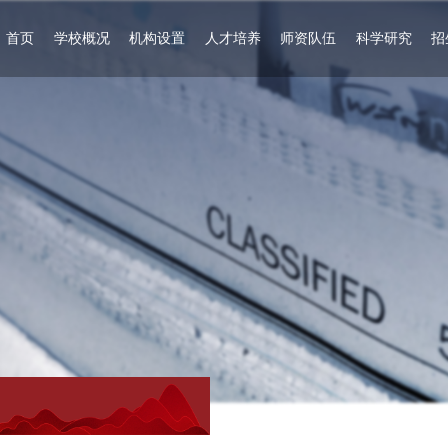
首页
学校概况
机构设置
人才培养
师资队伍
科学研究
招
学校简介
党群机构
专科教育
师资力量
科研管理
现任领导
行政处室
继续教育
人才招聘
学术动态
组织机构
二级学院（教
客座教授
院士进校园
办学理念
教辅部门
学部）
杰出校友回母
文化标识
校
学校章程
信息公开
学校大事记