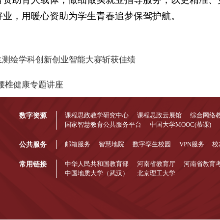
好业，用暖心资助为学生青春追梦保驾护航。
生测绘学科创新创业智能大赛斩获佳绩
颈腰椎健康专题讲座
数字资源
课程思政教学研究中心
课程思政云展馆
综合网络
国家智慧教育公共服务平台
中国大学MOOC(慕课)
公共服务
邮箱服务
智慧地院
数字孪生校园
VPN服务
校
常用链接
中华人民共和国教育部
河南省教育厅
河南省教育
中国地质大学（武汉）
北京理工大学