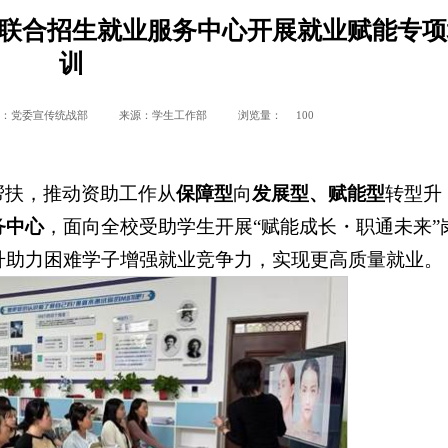
联合招生就业服务中心开展就业赋能专项
训
：党委宣传统战部
来源：学生工作部
浏览量：
100
帮扶，推动资助工作从
保障型
向
发展型、赋能型
转型升
务中心
，面向全校受助学生开展“赋能成长・职通未来”
升助力困难学子增强就业竞争力，实现更高质量就业。