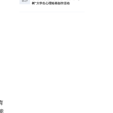
05-27
树”大学生心理绘画创作活动
育
能